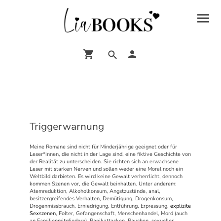
Triggerwarnung
Meine Romane sind nicht für Minderjährige geeignet oder für
Leser*innen, die nicht in der Lage sind, eine fiktive Geschichte von
der Realität zu unterscheiden. Sie richten sich an erwachsene
Leser mit starken Nerven und sollen weder eine Moral noch ein
Weltbild darbieten. Es wird keine Gewalt verherrlicht, dennoch
kommen Szenen vor, die Gewalt beinhalten. Unter anderem:
Atemreduktion, Alkoholkonsum, Angstzustände, anal,
besitzergreifendes Verhalten, Demütigung, Drogenkonsum,
Drogenmissbrauch, Erniedrigung, Entführung, Erpressung,
explizite
Sexszenen
, Folter, Gefangenschaft, Menschenhandel, Mord (auch
an Familienmitgliedern), Panikattacken, Rauchen, sexueller